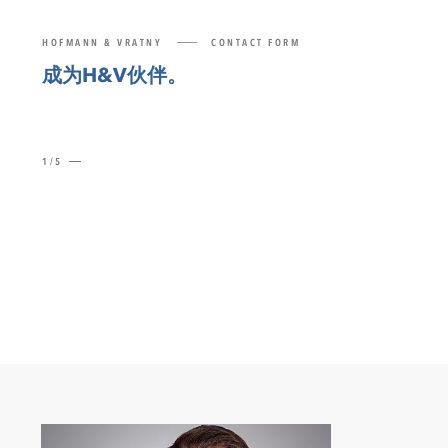
HOFMANN & VRATNY
CONTACT FORM
成为H&V伙伴。
1/5