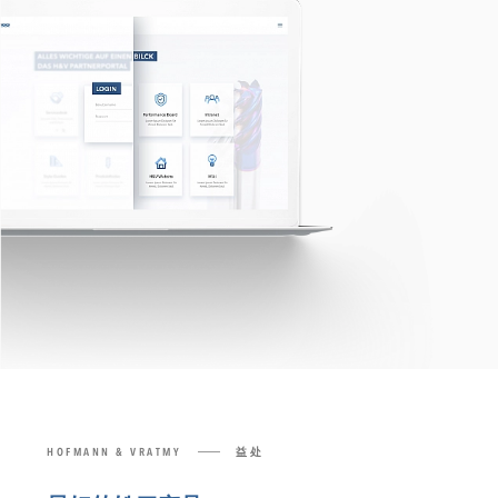
HOFMANN & VRATMY
益处