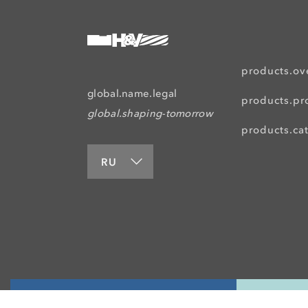
products.ov
global.name.legal
products.pr
global.shaping-tomorrow
products.ca
RU