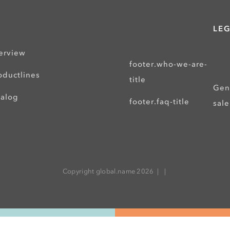
LEG
erview
footer.who-we-are-
oductlines
title
Gen
talog
footer.faq-title
sale
Copyright global.name 2026 |
|