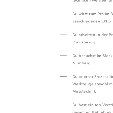
techniken werden für
Du wirst zum Pro im
verschiedenen CNC- 
Du arbeitest in der P
Praxisbezug
Du besuchst im Blocku
Nürnberg
Du erlernst Prozessü
Werkzeuge sowohl mit
Messtechnik
Du hast ein top Vers
gesamten Betrieb mit