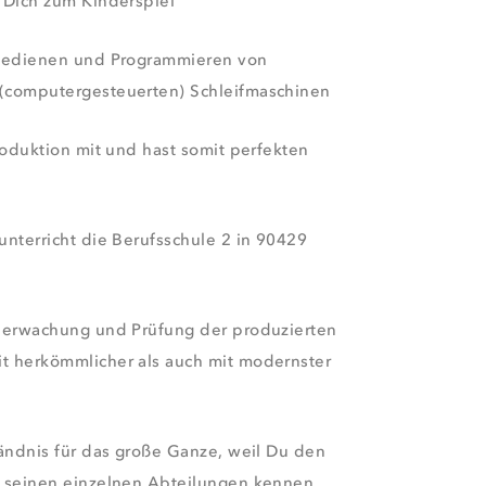
 Dich zum Kinderspiel
 Bedienen und Programmieren von
(computergesteuerten) Schleifmaschinen
roduktion mit und hast somit perfekten
nterricht die Berufsschule 2 in 90429
berwachung und Prüfung der produzierten
 herkömmlicher als auch mit modernster
tändnis für das große Ganze, weil Du den
 seinen einzelnen Abteilungen kennen