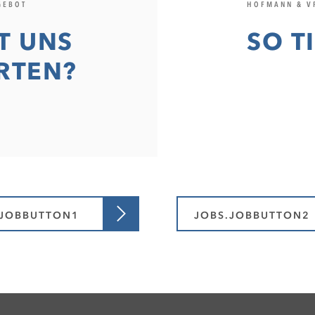
GEBOT
HOFMANN & V
T UNS
SO T
RTEN?
.JOBBUTTON1
JOBS.JOBBUTTON2