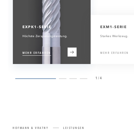
EXPK1-SERIE
EXM1-SERIE
Höchste Zerspanungsleistung.
Starkes Werkzeug.
MEHR ERFAHREN
MEHR ERFAHREN
1/4
HOFMANN & VRATNY
LEISTUNGEN