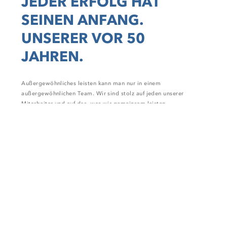
JEDER ERFOLG HAT
SEINEN ANFANG.
UNSERER VOR 50
JAHREN.
Außergewöhnliches leisten kann man nur in einem
außergewöhnlichen Team. Wir sind stolz auf jeden unserer
Mitarbeiter und auf das, was wir gemeinsam leisten.
GEMEINSAM HABEN WIR
DAS ZIEL VOR AUGEN.
ANDREAS VRATNY,
GESCHÄFTSFÜHRENDER GESELLSCHAFTER
Schon immer haben wir Herausforderungen zusammen gemeistert
- als Team. Und das ist es, was uns einzigartig macht: Wir.