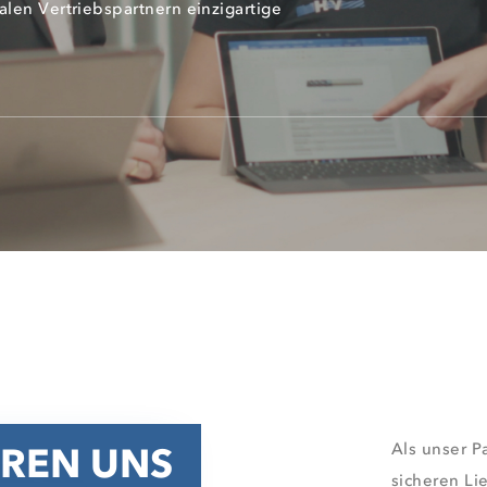
alen Vertriebspartnern einzigartige
EREN UNS
Als unser Pa
sicheren Li