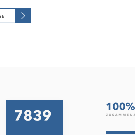
GE
100%
7988
ZUSAMMENA