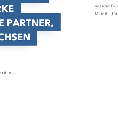
RKE
unserer Ex
Material für
E PARTNER,
ACHSEN
TSFÜHRER