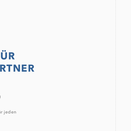
FÜR
ARTNER
g
ür jeden