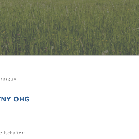
RESSUM
TNY OHG
llschafter: