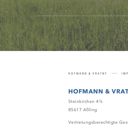
HOFMANN & VRATNY
IMP
HOFMANN & VRA
Steinkirchen 4½
85617 Aßling
Vertretungsberechtigte Gese