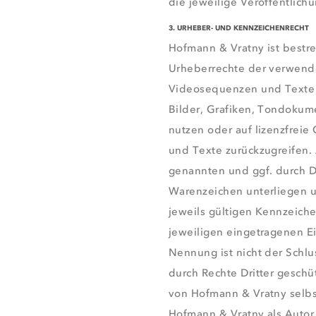
die jeweilige Veröffentlichu
3. URHEBER- UND KENNZEICHENRECHT
Hofmann & Vratny ist bestre
Urheberrechte der verwend
Videosequenzen und Texte z
Bilder, Grafiken, Tondoku
nutzen oder auf lizenzfrei
und Texte zurückzugreifen. 
genannten und ggf. durch D
Warenzeichen unterliegen 
jeweils gültigen Kennzeich
jeweiligen eingetragenen E
Nennung ist nicht der Schlu
durch Rechte Dritter geschüt
von Hofmann & Vratny selbst
Hofmann & Vratny als Autor 