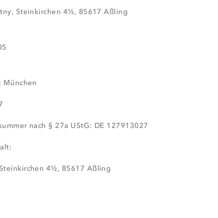
tny, Steinkirchen 4½, 85617 Aßling
05
ht München
7
onsummer nach § 27a UStG: DE 127913027
alt:
Steinkirchen 4½, 85617 Aßling