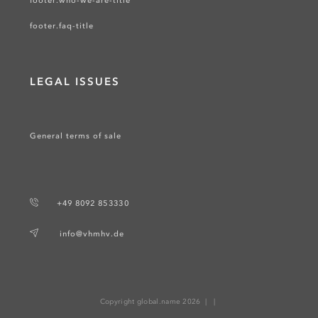
footer.who-we-are-title
footer.faq-title
LEGAL ISSUES
General terms of sale
+49 8092 853330
info@vhmhv.de
Copyright global.name 2026 |
|