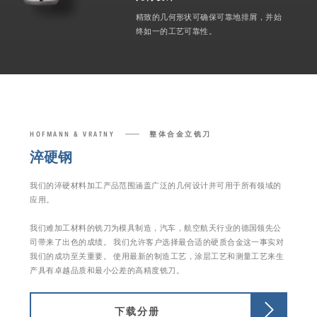
精致的几何形状可确保可靠地排屑，并始
终如一的工艺可靠性。
HOFMANN & VRATNY
整体合金立铣刀
淬硬钢
我们的淬硬材料加工产品范围涵盖广泛的几何设计并可用于所有领域的
应用。
我们难加工材料的铣刀为模具制造，汽车，航空航天行业的德国领先公
司带来了出色的成绩。 我们允许客户选择最合适的硬质合金这一事实对
我们的成功至关重要。 使用最新的制造工艺，涂层工艺和测量工艺来生
产具有卓越品质和最小公差的高精度铣刀。
下载分册