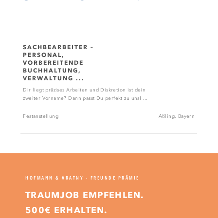
SACHBEARBEITER –
PERSONAL,
VORBEREITENDE
BUCHHALTUNG,
VERWALTUNG ...
Dir liegt präzises Arbeiten und Diskretion ist dein
zweiter Vorname? Dann passt Du perfekt zu uns! ...
Festanstellung
Aßling, Bayern
HOFMANN & VRATNY - FREUNDE PRÄMIE
TRAUMJOB EMPFEHLEN.
500€ ERHALTEN.